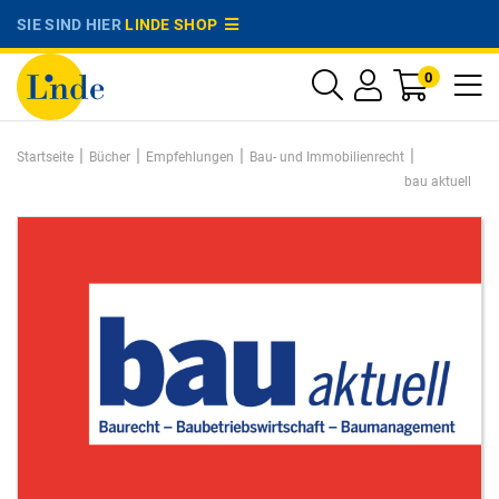
SIE SIND HIER
LINDE SHOP
0
|
|
|
|
Startseite
Bücher
Empfehlungen
Bau- und Immobilienrecht
bau aktuell