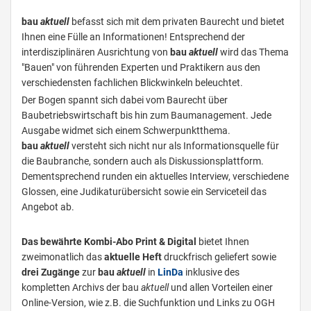
bau
aktuell
befasst sich mit dem privaten Baurecht und bietet
Ihnen eine Fülle an Informationen! Entsprechend der
interdisziplinären Ausrichtung von
bau
aktuell
wird das Thema
"Bauen" von führenden Experten und Praktikern aus den
verschiedensten fachlichen Blickwinkeln beleuchtet.
Der Bogen spannt sich dabei vom Baurecht über
Baubetriebswirtschaft bis hin zum Baumanagement. Jede
Ausgabe widmet sich einem Schwerpunktthema.
bau
aktuell
versteht sich nicht nur als Informationsquelle für
die Baubranche, sondern auch als Diskussionsplattform.
Dementsprechend runden ein aktuelles Interview, verschiedene
Glossen, eine Judikaturübersicht sowie ein Serviceteil das
Angebot ab.
Das bewährte Kombi-Abo Print & Digital
bietet Ihnen
zweimonatlich das
aktuelle Heft
druckfrisch geliefert sowie
drei Zugänge
zur
bau
aktuell
in
L
inDa
inklusive des
kompletten Archivs der bau
aktuell
und allen Vorteilen einer
Online-Version, wie z.B. die Suchfunktion und Links zu OGH