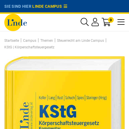
SIE SIND HIER
LINDE CAMPUS
0
|
|
|
|
Startseite
Campus
Themen
Steuerrecht am Linde Campus
KStG | Körperschaftsteuergesetz