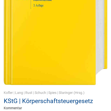
Kofler
|
Lang
|
Rust
|
Schuch
|
Spies
|
Staringer
(Hrsg.)
KStG | Körperschaftsteuergesetz
Kommentar