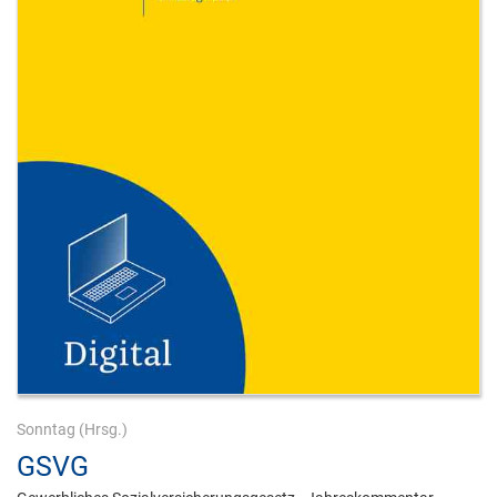
Sonntag
(Hrsg.)
GSVG