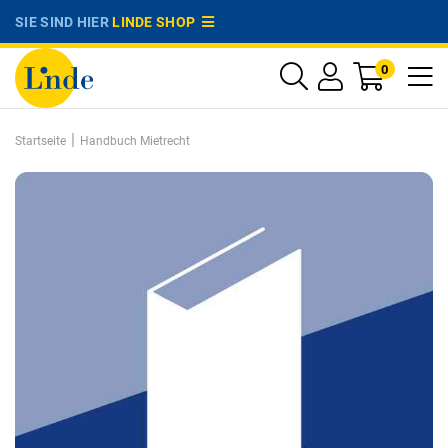
SIE SIND HIER
LINDE SHOP
0
|
Startseite
Handbuch Mietrecht