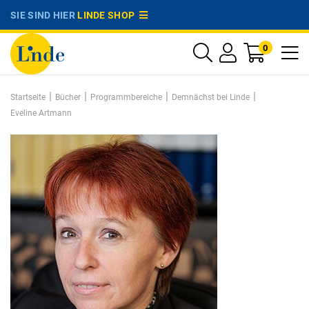
SIE SIND HIER
LINDE SHOP
0
|
|
|
|
Startseite
Bücher
Programmbereiche
Demnächst bei Linde
Eveline Artmann