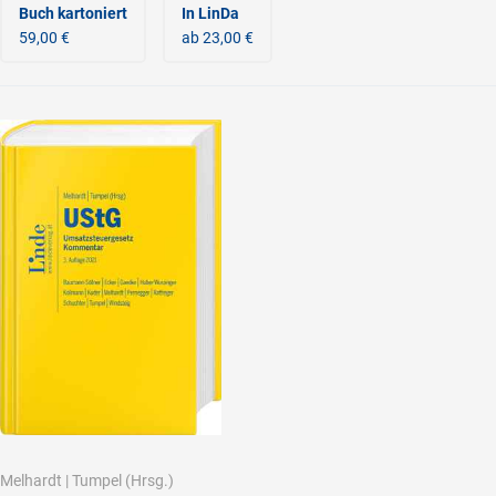
Buch kartoniert
In LinDa
59,00 €
ab 23,00 €
Melhardt
|
Tumpel
(Hrsg.)