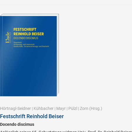
Hörtnagl-Seidner
|
Kühbacher
|
Mayr
|
Pülzl
|
Zorn
(Hrsg.)
Festschrift Reinhold Beiser
Docendo discimus