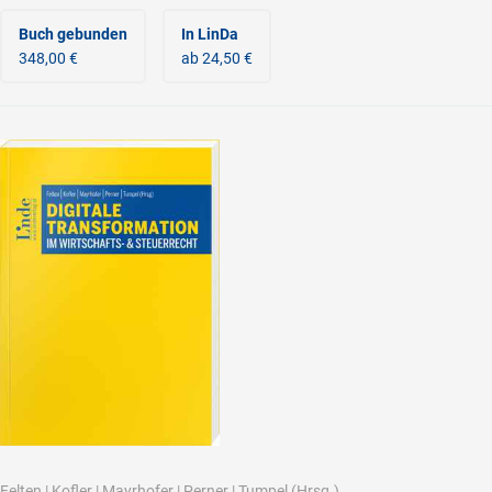
Buch gebunden
In LinDa
348,00 €
ab 24,50 €
Felten
|
Kofler
|
Mayrhofer
|
Perner
|
Tumpel
(Hrsg.)