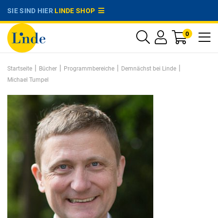
SIE SIND HIER
LINDE SHOP
0
|
|
|
|
Startseite
Bücher
Programmbereiche
Demnächst bei Linde
Michael Tumpel