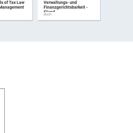
s of Tax Law
Verwaltungs- und
Praxishan
 Management
Finanzgerichtsbarkeit -
Verbrauchs
Stand ...
Buch
Buch