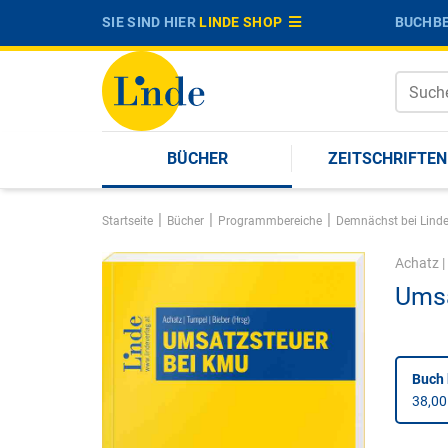
SIE SIND HIER
LINDE SHOP
BUCHBE
BÜCHER
ZEITSCHRIFTEN
|
|
|
Startseite
Bücher
Programmbereiche
Demnächst bei Lind
Achatz
|
Umsa
Buch 
38,00