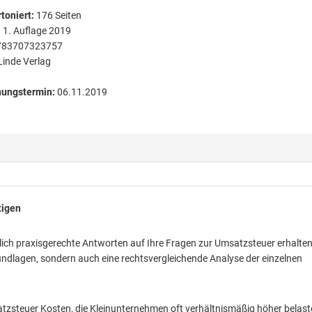
toniert
:
176
Seiten
:
1. Auflage 2019
783707323757
Linde Verlag
nungstermin:
06.11.2019
tigen
dlich praxisgerechte Antworten auf Ihre Fragen zur Umsatzsteuer erhalte
undlagen, sondern auch eine rechtsvergleichende Analyse der einzelnen
atzsteuer Kosten, die Kleinunternehmen oft verhältnismäßig höher belast