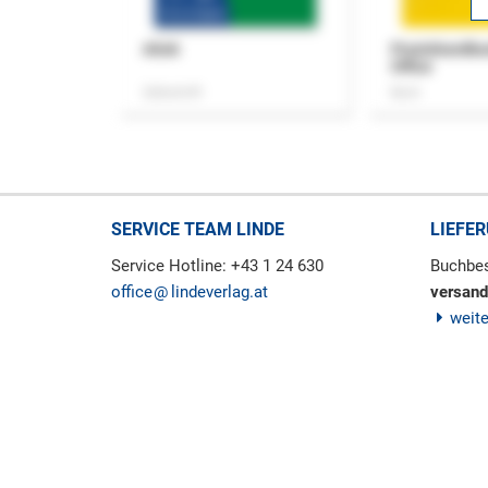
ASok
Praxishandb
Office
Zeitschrift
Buch
SERVICE TEAM LINDE
LIEFE
Service Hotline: +43 1 24 630
Buchbes
office
lindeverlag.at
versand
weit