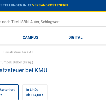
STELLUNGEN IN AT
VERSANDKOSTENFREI
CAMPUS
DIGITAL
|
e
Umsatzsteuer bei KMU
Tumpel
|
Bieber
(Hrsg.)
tzsteuer bei KMU
kartoniert
In LinDa
 €
ab 114,00 €