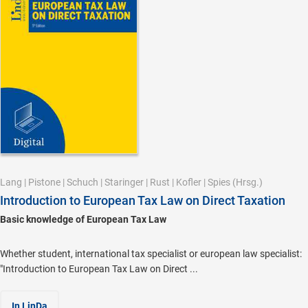
Lang
|
Pistone
|
Schuch
|
Staringer
|
Rust
|
Kofler
|
Spies
(Hrsg.)
Introduction to European Tax Law on Direct Taxation
Basic knowledge of European Tax Law
Whether student, international tax specialist or european law specialist:
"Introduction to European Tax Law on Direct ...
In LinDa