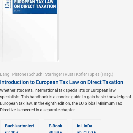
Lang
|
Pistone
|
Schuch
|
Staringer
|
Rust
|
Kofler
|
Spies
(Hrsg.)
Introduction to European Tax Law on Direct Taxation
Whether students, international tax specialists or European law
specialists: This handbook is a concise guide to gain basic knowledge of
European tax law. In the eighth edition, the EU Global Minimum Tax
Directive is covered in a separate chapter.
Buch kartoniert
E-Book
In LinDa
62,00 €
49,99 €
ab 71,00 €