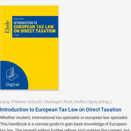
Lang
|
Pistone
|
Schuch
|
Staringer
|
Rust
|
Kofler
|
Spies
(Hrsg.)
Introduction to European Tax Law on Direct Taxation
Whether student, international tax specialist or european law specialist:
This handbook is a concise guide to gain basic knowledge of European
tax law. The seventh edition further refines and updates the content, but