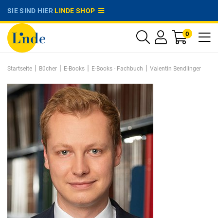
SIE SIND HIER
LINDE SHOP
0
|
|
|
|
Startseite
Bücher
E-Books
E-Books - Fachbuch
Valentin Bendlinger