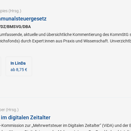
pies
(Hrsg.)
munalsteuergesetz
B/DZ/BMSVG/DBA
e umfassende, aktuelle und übersichtliche Kommentierung des KommStG s
ichsfonds) durch Expert:innen aus Praxis und Wissenschaft. Unverzichtba
In LinDa
ab 8,75 €
ber
(Hrsg.)
im digitalen Zeitalter
-Kommission zur „Mehrwertsteuer im Digitalen Zeitalter“ (ViDA) und der