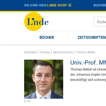
SIE SIND HIER
LINDE SHOP
BUCHBE
BÜCHER
ZEITSCHRIFTEN
|
|
|
Startseite
Themen
Beruf & Karriere
Thomas Bieber
Univ.-Prof. M
Thomas Bieber ist Univer
der Johannes Kepler Univ
beschäftigt sich schwer
© JKU