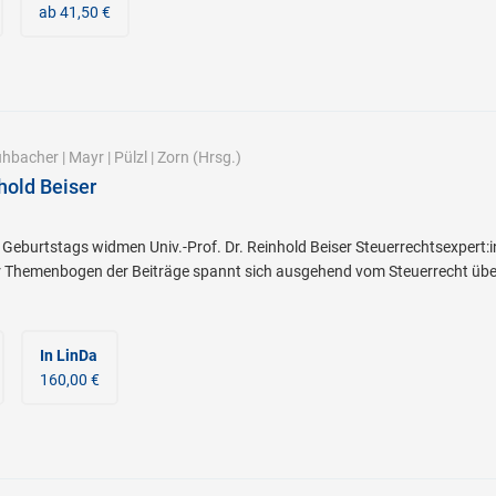
ab 41,50 €
hbacher
|
Mayr
|
Pülzl
|
Zorn
(Hrsg.)
hold Beiser
. Geburtstags widmen Univ.-Prof. Dr. Reinhold Beiser Steuerrechtsexper
er Themenbogen der Beiträge spannt sich ausgehend vom Steuerrecht übe
In LinDa
160,00 €