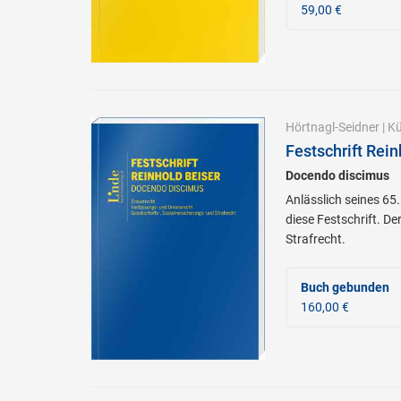
59,00 €
Hörtnagl-Seidner
|
Kü
Festschrift Rein
Docendo discimus
Anlässlich seines 65
diese Festschrift. D
Strafrecht.
Buch gebunden
160,00 €