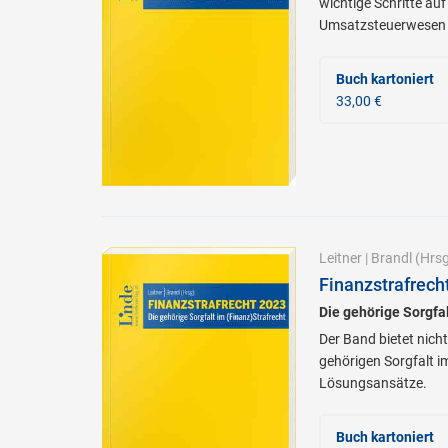
wichtige Schritte au
Umsatzsteuerwesen 
Buch kartoniert
33,00 €
Leitner
|
Brandl
(Hrsg
Finanzstrafrech
Die gehörige Sorgfal
Der Band bietet nich
gehörigen Sorgfalt i
Lösungsansätze.
Buch kartoniert