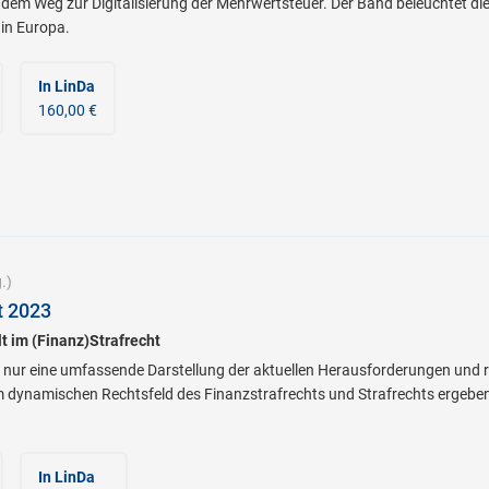
f dem Weg zur Digitalisierung der Mehrwertsteuer. Der Band beleuchtet 
in Europa.
In LinDa
160,00 €
.)
t 2023
t im (Finanz)Strafrecht
t nur eine umfassende Darstellung der aktuellen Herausforderungen und 
m dynamischen Rechtsfeld des Finanzstrafrechts und Strafrechts ergeben
In LinDa