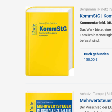
Bergmann
|
Pinetz
|
S
KommStG | Kom
Kommentar inkl. D
Das Werk bietet ein
Familienlastenausgle
befasst sind.
Buch gebunden
150,00 €
Achatz
|
Tumpel
|
Bie
Mehrwertsteuer 
Der Vorschlag der EU