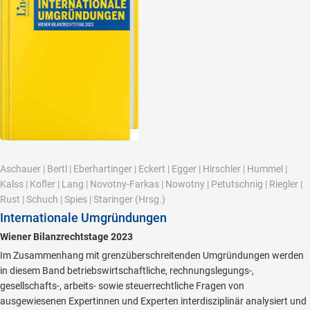
Aschauer
|
Bertl
|
Eberhartinger
|
Eckert
|
Egger
|
Hirschler
|
Hummel
|
Kalss
|
Kofler
|
Lang
|
Novotny-Farkas
|
Nowotny
|
Petutschnig
|
Riegler
|
Rust
|
Schuch
|
Spies
|
Staringer
(Hrsg.)
Internationale Umgründungen
Wiener Bilanzrechtstage 2023
Im Zusammenhang mit grenzüberschreitenden Umgründungen werden
in diesem Band betriebswirtschaftliche, rechnungslegungs-,
gesellschafts-, arbeits- sowie steuerrechtliche Fragen von
ausgewiesenen Expertinnen und Experten interdisziplinär analysiert und