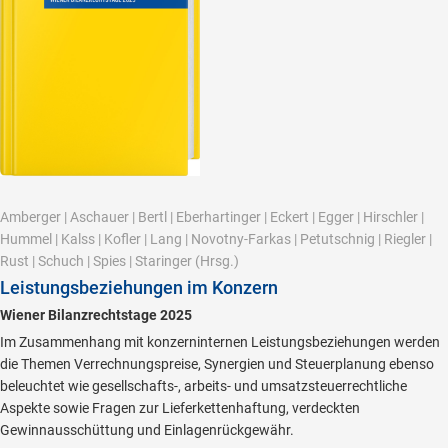
Amberger
|
Aschauer
|
Bertl
|
Eberhartinger
|
Eckert
|
Egger
|
Hirschler
|
Hummel
|
Kalss
|
Kofler
|
Lang
|
Novotny-Farkas
|
Petutschnig
|
Riegler
|
Rust
|
Schuch
|
Spies
|
Staringer
(Hrsg.)
Leistungsbeziehungen im Konzern
Wiener Bilanzrechtstage 2025
Im Zusammenhang mit konzerninternen Leistungsbeziehungen werden
die Themen Verrechnungspreise, Synergien und Steuerplanung ebenso
beleuchtet wie gesellschafts-, arbeits- und umsatzsteuerrechtliche
Aspekte sowie Fragen zur Lieferkettenhaftung, verdeckten
Gewinnausschüttung und Einlagenrückgewähr.