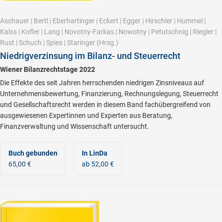
Aschauer
|
Bertl
|
Eberhartinger
|
Eckert
|
Egger
|
Hirschler
|
Hummel
|
Kalss
|
Kofler
|
Lang
|
Novotny-Farkas
|
Nowotny
|
Petutschnig
|
Riegler
|
Rust
|
Schuch
|
Spies
|
Staringer
(Hrsg.)
Niedrigverzinsung im Bilanz- und Steuerrecht
Wiener Bilanzrechtstage 2022
Die Effekte des seit Jahren herrschenden niedrigen Zinsniveaus auf
Unternehmensbewertung, Finanzierung, Rechnungslegung, Steuerrecht
und Gesellschaftsrecht werden in diesem Band fachübergreifend von
ausgewiesenen Expertinnen und Experten aus Beratung,
Finanzverwaltung und Wissenschaft untersucht.
Buch gebunden
In LinDa
65,00 €
ab 52,00 €