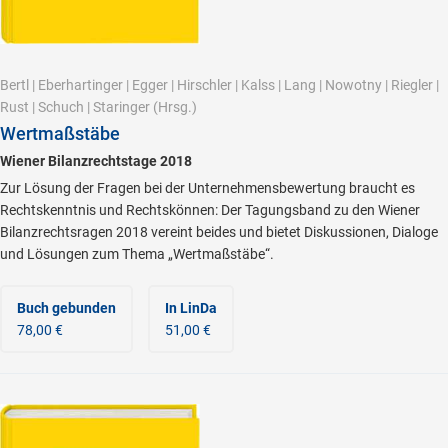
Bertl
|
Eberhartinger
|
Egger
|
Hirschler
|
Kalss
|
Lang
|
Nowotny
|
Riegler
|
Rust
|
Schuch
|
Staringer
(Hrsg.)
Wertmaßstäbe
Wiener Bilanzrechtstage 2018
Zur Lösung der Fragen bei der Unternehmensbewertung braucht es
Rechtskenntnis und Rechtskönnen: Der Tagungsband zu den Wiener
Bilanzrechtsragen 2018 vereint beides und bietet Diskussionen, Dialoge
und Lösungen zum Thema „Wertmaßstäbe“.
Buch gebunden
In LinDa
78,00 €
51,00 €