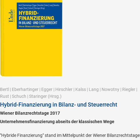
Bertl
|
Eberhartinger
|
Egger
|
Hirschler
|
Kalss
|
Lang
|
Nowotny
|
Riegler
|
Rust
|
Schuch
|
Staringer
(Hrsg.)
Hybrid-Finanzierung in Bilanz- und Steuerrecht
Wiener Bilanzrechtstage 2017
Unternehmensfinanzierung abseits der klassischen Wege
"Hybride Finanzierung" stand im Mittelpunkt der Wiener Bilanzrechtstage