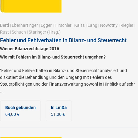
Bertl
|
Eberhartinger
|
Egger
|
Hirschler
|
Kalss
|
Lang
|
Nowotny
|
Riegler
|
Rust
|
Schuch
|
Staringer
(Hrsg.)
Fehler und Fehlverhalten in Bilanz- und Steuerrecht
Wiener Bilanzrechtstage 2016
Wie mit Fehlern im Bilanz- und Steuerrecht umgehen?
"Fehler und Fehlverhalten in Bilanz- und Steuerrecht" analysiert und
diskutiert die Behandlung und den Umgang mit Fehlern des
Steuerpflichtigen und der Finanzverwaltung sowohl in Hinblick auf sehr
...
Buch gebunden
In LinDa
64,00 €
51,00 €