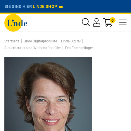
SIE SIND HIER
LINDE SHOP
0
|
|
|
Startseite
Linde Digitalprodukte
Linde Digital
|
Steuerberater und Wirtschaftsprüfer
Eva Eberhartinger