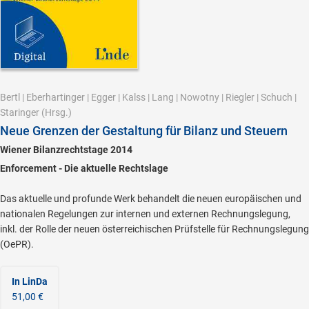
Bertl
|
Eberhartinger
|
Egger
|
Kalss
|
Lang
|
Nowotny
|
Riegler
|
Schuch
|
Staringer
(Hrsg.)
Neue Grenzen der Gestaltung für Bilanz und Steuern
Wiener Bilanzrechtstage 2014
Enforcement - Die aktuelle Rechtslage
Das aktuelle und profunde Werk behandelt die neuen europäischen und
nationalen Regelungen zur internen und externen Rechnungslegung,
inkl. der Rolle der neuen österreichischen Prüfstelle für Rechnungslegung
(OePR).
In LinDa
51,00 €