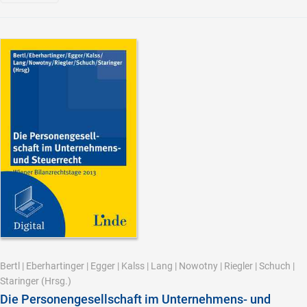
Bertl
|
Eberhartinger
|
Egger
|
Kalss
|
Lang
|
Nowotny
|
Riegler
|
Schuch
|
Staringer
(Hrsg.)
Die Personengesellschaft im Unternehmens- und