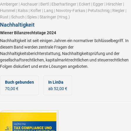
Amberger
|
Aschauer
|
Bertl
|
Eberhartinger
|
Eckert
|
Egger
|
Hirschler
|
Hummel
|
Kalss
|
Kofler
|
Lang
|
Novotny-Farkas
|
Petutschnig
|
Riegler
|
Rust
|
Schuch
|
Spies
|
Staringer
(Hrsg.)
Nachhaltigkeit
Wiener Bilanzrechtstage 2024
Nachhaltigkeit ist seit einigen Jahren ein normativer Schlüsselbegriff. In
diesem Band werden zentrale Fragen der
Nachhaltigkeitsberichterstattung, Nachhaltigkeitsprüfung und der
gesellschaftsrechtlichen, kapitalmarktrechtlichen und steuerrechtlichen
Folgen diskutiert und erste Lösungen angeboten.
Buch gebunden
In LinDa
70,00 €
ab 52,00 €