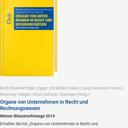
Bertl
|
Eberhartinger
|
Egger
|
Hirschler
|
Kalss
|
Lang
|
Novotny-Farkas
|
Nowotny
|
Riegler
|
Rust
|
Schuch
|
Staringer
(Hrsg.)
Organe von Unternehmen in Recht und
Rechnungswesen
Wiener Bilanzrechtstage 2019
Erhalten Sie mit „Organe von Unternehmen in Recht und