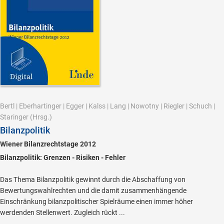
Bertl
|
Eberhartinger
|
Egger
|
Kalss
|
Lang
|
Nowotny
|
Riegler
|
Schuch
|
Staringer
(Hrsg.)
Bilanzpolitik
Wiener Bilanzrechtstage 2012
Bilanzpolitik: Grenzen - Risiken - Fehler
Das Thema Bilanzpolitik gewinnt durch die Abschaffung von
Bewertungswahlrechten und die damit zusammenhängende
Einschränkung bilanzpolitischer Spielräume einen immer höher
werdenden Stellenwert. Zugleich rückt ...