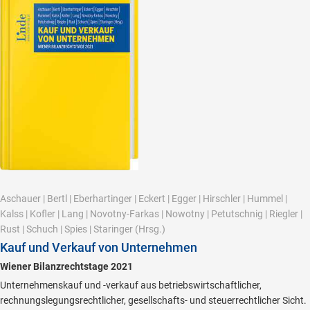
Aschauer
|
Bertl
|
Eberhartinger
|
Eckert
|
Egger
|
Hirschler
|
Hummel
|
Kalss
|
Kofler
|
Lang
|
Novotny-Farkas
|
Nowotny
|
Petutschnig
|
Riegler
|
Rust
|
Schuch
|
Spies
|
Staringer
(Hrsg.)
Kauf und Verkauf von Unternehmen
Wiener Bilanzrechtstage 2021
Unternehmenskauf und -verkauf aus betriebswirtschaftlicher,
rechnungslegungsrechtlicher, gesellschafts- und steuerrechtlicher Sicht.