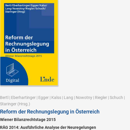
Bertl
|
Eberhartinger
|
Egger
|
Kalss
|
Lang
|
Nowotny
|
Riegler
|
Schuch
|
Staringer
(Hrsg.)
Reform der Rechnungslegung in Österreich
Wiener Bilanzrechtstage 2015
RÄG 2014: Ausführliche Analyse der Neuregelungen