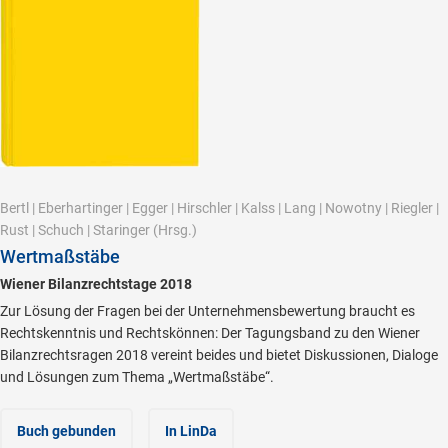
Bertl
|
Eberhartinger
|
Egger
|
Hirschler
|
Kalss
|
Lang
|
Nowotny
|
Riegler
|
Rust
|
Schuch
|
Staringer
(Hrsg.)
Wertmaßstäbe
Wiener Bilanzrechtstage 2018
Zur Lösung der Fragen bei der Unternehmensbewertung braucht es
Rechtskenntnis und Rechtskönnen: Der Tagungsband zu den Wiener
Bilanzrechtsragen 2018 vereint beides und bietet Diskussionen, Dialoge
und Lösungen zum Thema „Wertmaßstäbe“.
Buch gebunden
In LinDa