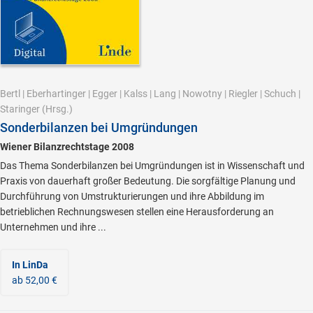
Bertl
|
Eberhartinger
|
Egger
|
Kalss
|
Lang
|
Nowotny
|
Riegler
|
Schuch
|
Staringer
(Hrsg.)
Sonderbilanzen bei Umgründungen
Wiener Bilanzrechtstage 2008
Das Thema Sonderbilanzen bei Umgründungen ist in Wissenschaft und
Praxis von dauerhaft großer Bedeutung. Die sorgfältige Planung und
Durchführung von Umstrukturierungen und ihre Abbildung im
betrieblichen Rechnungswesen stellen eine Herausforderung an
Unternehmen und ihre ...
In LinDa
ab 52,00 €