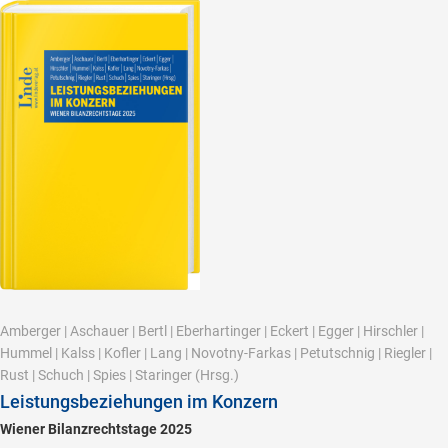
Amberger
|
Aschauer
|
Bertl
|
Eberhartinger
|
Eckert
|
Egger
|
Hirschler
|
Hummel
|
Kalss
|
Kofler
|
Lang
|
Novotny-Farkas
|
Petutschnig
|
Riegler
|
Rust
|
Schuch
|
Spies
|
Staringer
(Hrsg.)
Leistungsbeziehungen im Konzern
Wiener Bilanzrechtstage 2025