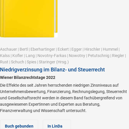
Aschauer
|
Bertl
|
Eberhartinger
|
Eckert
|
Egger
|
Hirschler
|
Hummel
|
Kalss
|
Kofler
|
Lang
|
Novotny-Farkas
|
Nowotny
|
Petutschnig
|
Riegler
|
Rust
|
Schuch
|
Spies
|
Staringer
(Hrsg.)
Niedrigverzinsung im Bilanz- und Steuerrecht
Wiener Bilanzrechtstage 2022
Die Effekte des seit Jahren herrschenden niedrigen Zinsniveaus auf
Unternehmensbewertung, Finanzierung, Rechnungslegung, Steuerrecht
und Gesellschaftsrecht werden in diesem Band fachübergreifend von
ausgewiesenen Expertinnen und Experten aus Beratung,
Finanzverwaltung und Wissenschaft untersucht.
Buch gebunden
In LinDa