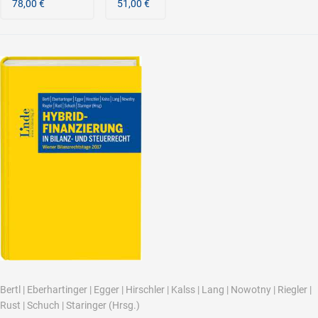
78,00 €
51,00 €
Bertl
|
Eberhartinger
|
Egger
|
Hirschler
|
Kalss
|
Lang
|
Nowotny
|
Riegler
|
Rust
|
Schuch
|
Staringer
(Hrsg.)