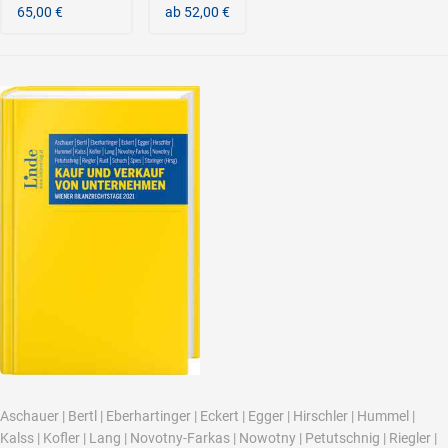
65,00 €
ab 52,00 €
Aschauer
|
Bertl
|
Eberhartinger
|
Eckert
|
Egger
|
Hirschler
|
Hummel
|
Kalss
|
Kofler
|
Lang
|
Novotny-Farkas
|
Nowotny
|
Petutschnig
|
Riegler
|