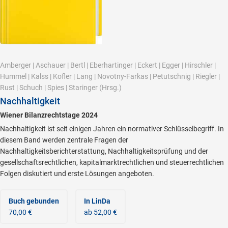
Amberger
|
Aschauer
|
Bertl
|
Eberhartinger
|
Eckert
|
Egger
|
Hirschler
|
Hummel
|
Kalss
|
Kofler
|
Lang
|
Novotny-Farkas
|
Petutschnig
|
Riegler
|
Rust
|
Schuch
|
Spies
|
Staringer
(Hrsg.)
Nachhaltigkeit
Wiener Bilanzrechtstage 2024
Nachhaltigkeit ist seit einigen Jahren ein normativer Schlüsselbegriff. In
diesem Band werden zentrale Fragen der
Nachhaltigkeitsberichterstattung, Nachhaltigkeitsprüfung und der
gesellschaftsrechtlichen, kapitalmarktrechtlichen und steuerrechtlichen
Folgen diskutiert und erste Lösungen angeboten.
Buch gebunden
In LinDa
70,00 €
ab 52,00 €