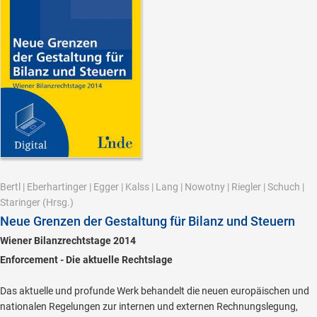
Bertl
|
Eberhartinger
|
Egger
|
Kalss
|
Lang
|
Nowotny
|
Riegler
|
Schuch
|
Staringer
(Hrsg.)
Neue Grenzen der Gestaltung für Bilanz und Steuern
Wiener Bilanzrechtstage 2014
Enforcement - Die aktuelle Rechtslage
Das aktuelle und profunde Werk behandelt die neuen europäischen und
nationalen Regelungen zur internen und externen Rechnungslegung,