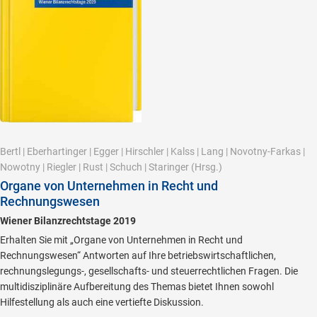
Bertl
|
Eberhartinger
|
Egger
|
Hirschler
|
Kalss
|
Lang
|
Novotny-Farkas
|
Nowotny
|
Riegler
|
Rust
|
Schuch
|
Staringer
(Hrsg.)
Organe von Unternehmen in Recht und
Rechnungswesen
Wiener Bilanzrechtstage 2019
Erhalten Sie mit „Organe von Unternehmen in Recht und
Rechnungswesen“ Antworten auf Ihre betriebswirtschaftlichen,
rechnungslegungs-, gesellschafts- und steuerrechtlichen Fragen. Die
multidisziplinäre Aufbereitung des Themas bietet Ihnen sowohl
Hilfestellung als auch eine vertiefte Diskussion.