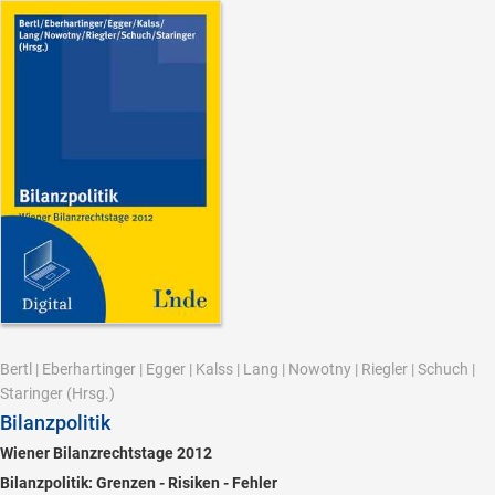
Bertl
|
Eberhartinger
|
Egger
|
Kalss
|
Lang
|
Nowotny
|
Riegler
|
Schuch
|
Staringer
(Hrsg.)
Bilanzpolitik
Wiener Bilanzrechtstage 2012
Bilanzpolitik: Grenzen - Risiken - Fehler