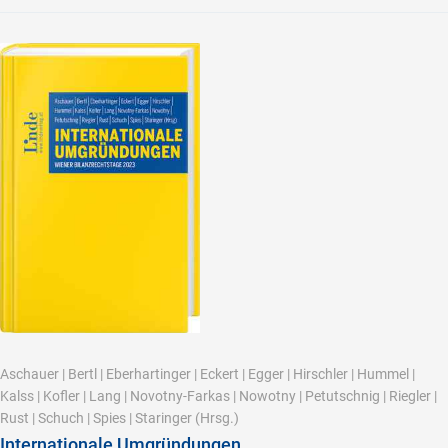
Aschauer
|
Bertl
|
Eberhartinger
|
Eckert
|
Egger
|
Hirschler
|
Hummel
|
Kalss
|
Kofler
|
Lang
|
Novotny-Farkas
|
Nowotny
|
Petutschnig
|
Riegler
|
Rust
|
Schuch
|
Spies
|
Staringer
(Hrsg.)
Internationale Umgründungen