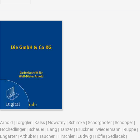
Arnold
|
Torggler
|
Kalss
|
Nowotny
|
Schimka
|
Schörghofer
|
Schopper
|
Hochedlinger
|
Schauer
|
Lang
|
Tanzer
|
Bruckner
|
Wiedermann
|
Ruppe
|
Ehgarter
|
Althuber
|
Taucher
|
Hirschler
|
Ludwig
|
Höfle
|
Sedlacek
|