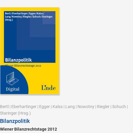
Bertl
|
Eberhartinger
|
Egger
|
Kalss
|
Lang
|
Nowotny
|
Riegler
|
Schuch
|
Staringer
(Hrsg.)
Bilanzpolitik
Wiener Bilanzrechtstage 2012