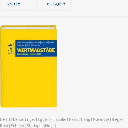
125,00 €
ab 19,00 €
Bertl
|
Eberhartinger
|
Egger
|
Hirschler
|
Kalss
|
Lang
|
Nowotny
|
Riegler
|
Rust
|
Schuch
|
Staringer
(Hrsg.)