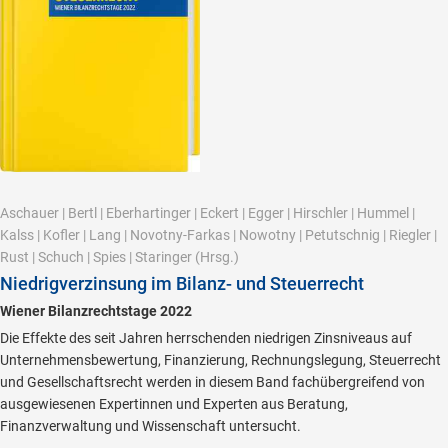
Aschauer
|
Bertl
|
Eberhartinger
|
Eckert
|
Egger
|
Hirschler
|
Hummel
|
Kalss
|
Kofler
|
Lang
|
Novotny-Farkas
|
Nowotny
|
Petutschnig
|
Riegler
|
Rust
|
Schuch
|
Spies
|
Staringer
(Hrsg.)
Niedrigverzinsung im Bilanz- und Steuerrecht
Wiener Bilanzrechtstage 2022
Die Effekte des seit Jahren herrschenden niedrigen Zinsniveaus auf
Unternehmensbewertung, Finanzierung, Rechnungslegung, Steuerrecht
und Gesellschaftsrecht werden in diesem Band fachübergreifend von
ausgewiesenen Expertinnen und Experten aus Beratung,
Finanzverwaltung und Wissenschaft untersucht.