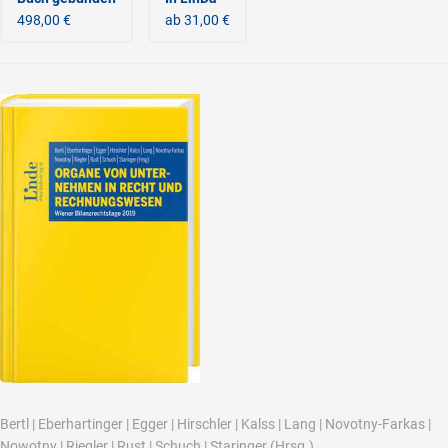
498,00 €
ab 31,00 €
Bertl
|
Eberhartinger
|
Egger
|
Hirschler
|
Kalss
|
Lang
|
Novotny-Farkas
|
Nowotny
|
Riegler
|
Rust
|
Schuch
|
Staringer
(Hrsg.)