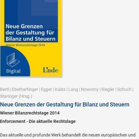
Bertl
|
Eberhartinger
|
Egger
|
Kalss
|
Lang
|
Nowotny
|
Riegler
|
Schuch
|
Staringer
(Hrsg.)
Neue Grenzen der Gestaltung für Bilanz und Steuern
Wiener Bilanzrechtstage 2014
Enforcement - Die aktuelle Rechtslage
Das aktuelle und profunde Werk behandelt die neuen europäischen und