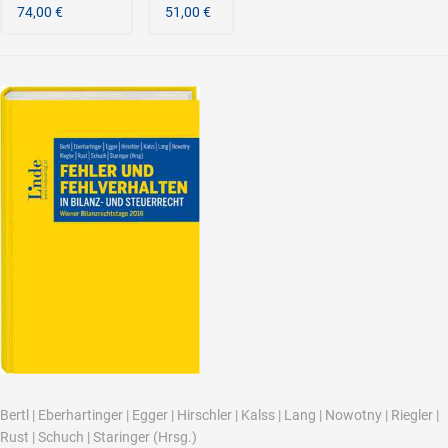
74,00 €
51,00 €
Bertl
|
Eberhartinger
|
Egger
|
Hirschler
|
Kalss
|
Lang
|
Nowotny
|
Riegler
|
Rust
|
Schuch
|
Staringer
(Hrsg.)