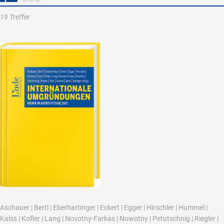
19 Treffer
Aschauer
|
Bertl
|
Eberhartinger
|
Eckert
|
Egger
|
Hirschler
|
Hummel
|
Kalss
|
Kofler
|
Lang
|
Novotny-Farkas
|
Nowotny
|
Petutschnig
|
Riegler
|