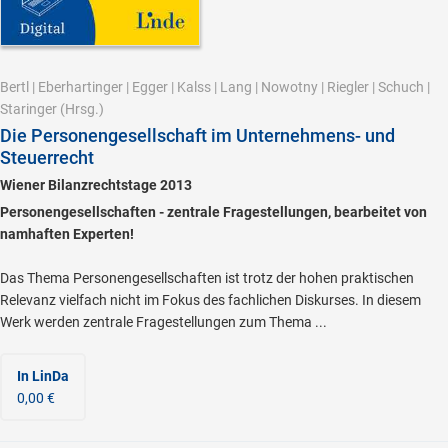
Bertl
|
Eberhartinger
|
Egger
|
Kalss
|
Lang
|
Nowotny
|
Riegler
|
Schuch
|
Staringer
(Hrsg.)
Die Personengesellschaft im Unternehmens- und
Steuerrecht
Wiener Bilanzrechtstage 2013
Personengesellschaften - zentrale Fragestellungen, bearbeitet von
namhaften Experten!
Das Thema Personengesellschaften ist trotz der hohen praktischen
Relevanz vielfach nicht im Fokus des fachlichen Diskurses. In diesem
Werk werden zentrale Fragestellungen zum Thema ...
In LinDa
0,00 €