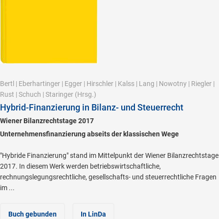
Bertl
|
Eberhartinger
|
Egger
|
Hirschler
|
Kalss
|
Lang
|
Nowotny
|
Riegler
|
Rust
|
Schuch
|
Staringer
(Hrsg.)
Hybrid-Finanzierung in Bilanz- und Steuerrecht
Wiener Bilanzrechtstage 2017
Unternehmensfinanzierung abseits der klassischen Wege
"Hybride Finanzierung" stand im Mittelpunkt der Wiener Bilanzrechtstage
2017. In diesem Werk werden betriebswirtschaftliche,
rechnungslegungsrechtliche, gesellschafts- und steuerrechtliche Fragen
im ...
Buch gebunden
In LinDa