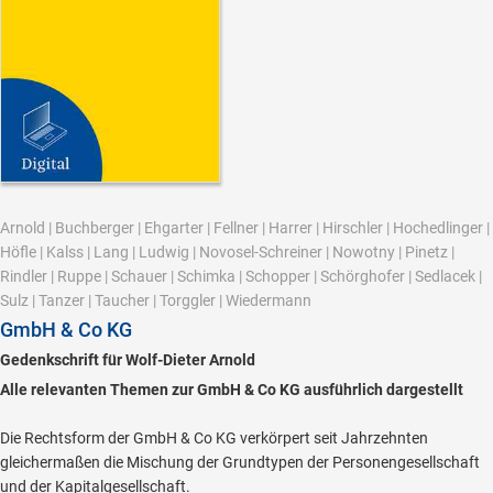
Arnold
|
Buchberger
|
Ehgarter
|
Fellner
|
Harrer
|
Hirschler
|
Hochedlinger
|
Höfle
|
Kalss
|
Lang
|
Ludwig
|
Novosel-Schreiner
|
Nowotny
|
Pinetz
|
Rindler
|
Ruppe
|
Schauer
|
Schimka
|
Schopper
|
Schörghofer
|
Sedlacek
|
Sulz
|
Tanzer
|
Taucher
|
Torggler
|
Wiedermann
GmbH & Co KG
Gedenkschrift für Wolf-Dieter Arnold
Alle relevanten Themen zur GmbH & Co KG ausführlich dargestellt
Die Rechtsform der GmbH & Co KG verkörpert seit Jahrzehnten
gleichermaßen die Mischung der Grundtypen der Personengesellschaft
und der Kapitalgesellschaft.