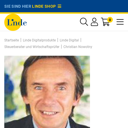
SIE SIND HIER
LINDE SHOP
0
|
|
|
Startseite
Linde Digitalprodukte
Linde Digital
|
Steuerberater und Wirtschaftsprüfer
Christian Nowotny