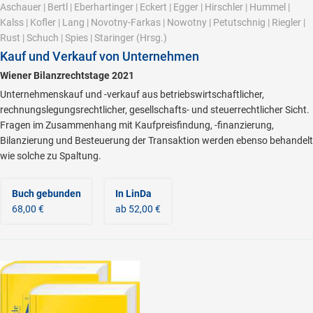
Aschauer
|
Bertl
|
Eberhartinger
|
Eckert
|
Egger
|
Hirschler
|
Hummel
|
Kalss
|
Kofler
|
Lang
|
Novotny-Farkas
|
Nowotny
|
Petutschnig
|
Riegler
|
Rust
|
Schuch
|
Spies
|
Staringer
(Hrsg.)
Kauf und Verkauf von Unternehmen
Wiener Bilanzrechtstage 2021
Unternehmenskauf und -verkauf aus betriebswirtschaftlicher,
rechnungslegungsrechtlicher, gesellschafts- und steuerrechtlicher Sicht.
Fragen im Zusammenhang mit Kaufpreisfindung, -finanzierung,
Bilanzierung und Besteuerung der Transaktion werden ebenso behandelt
wie solche zu Spaltung.
Buch gebunden
In LinDa
68,00 €
ab 52,00 €