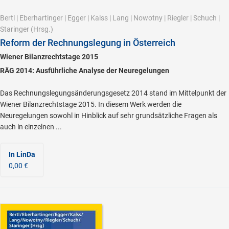
Bertl
|
Eberhartinger
|
Egger
|
Kalss
|
Lang
|
Nowotny
|
Riegler
|
Schuch
|
Staringer
(Hrsg.)
Reform der Rechnungslegung in Österreich
Wiener Bilanzrechtstage 2015
RÄG 2014: Ausführliche Analyse der Neuregelungen
Das Rechnungslegungsänderungsgesetz 2014 stand im Mittelpunkt der
Wiener Bilanzrechtstage 2015. In diesem Werk werden die
Neuregelungen sowohl in Hinblick auf sehr grundsätzliche Fragen als
auch in einzelnen ...
In LinDa
0,00 €