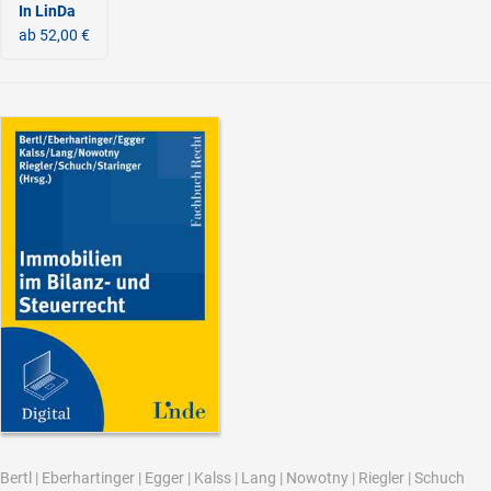
In LinDa
ab 52,00 €
Bertl
|
Eberhartinger
|
Egger
|
Kalss
|
Lang
|
Nowotny
|
Riegler
|
Schuch