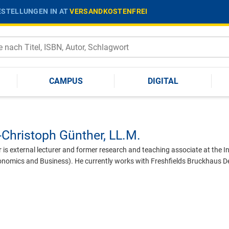
STELLUNGEN IN AT
VERSANDKOSTENFREI
CAMPUS
DIGITAL
r-Christoph Günther,
LL.M.
 is external lecturer and former research and teaching associate at the I
conomics and Business). He currently works with Freshfields Bruckhaus De