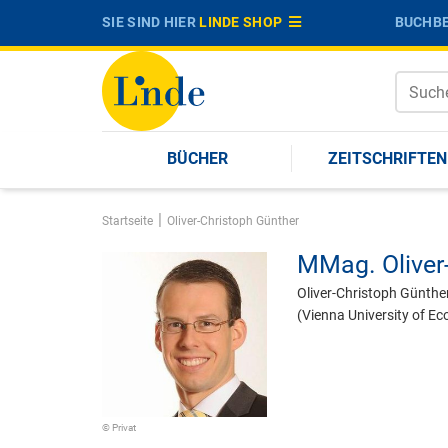
SIE SIND HIER
LINDE SHOP
BUCHBE
BÜCHER
ZEITSCHRIFTEN
|
Startseite
Oliver-Christoph Günther
MMag.
Olive
Oliver-Christoph Günther
(Vienna University of E
© Privat