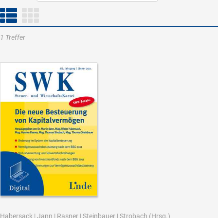
1 Treffer
Habersack
|
Jann
|
Rasner
|
Steinbauer
|
Strobach
(Hrsg.)