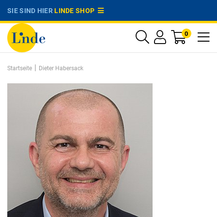
SIE SIND HIER
LINDE SHOP
0
|
Startseite
Dieter Habersack