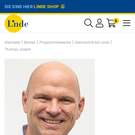
SIE SIND HIER
LINDE SHOP
0
|
|
|
|
Startseite
Bücher
Programmbereiche
Demnächst bei Linde
Thomas Jiresch