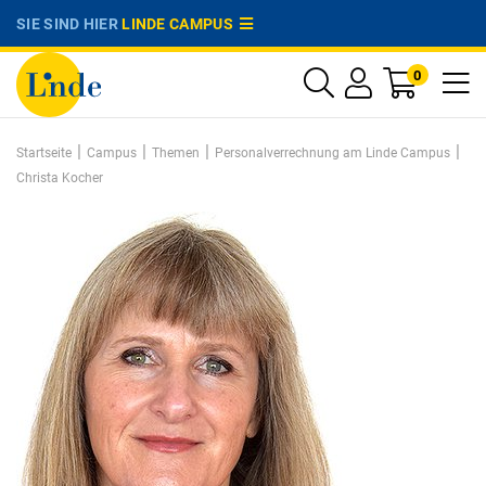
SIE SIND HIER
LINDE CAMPUS
0
|
|
|
|
Startseite
Campus
Themen
Personalverrechnung am Linde Campus
Christa Kocher