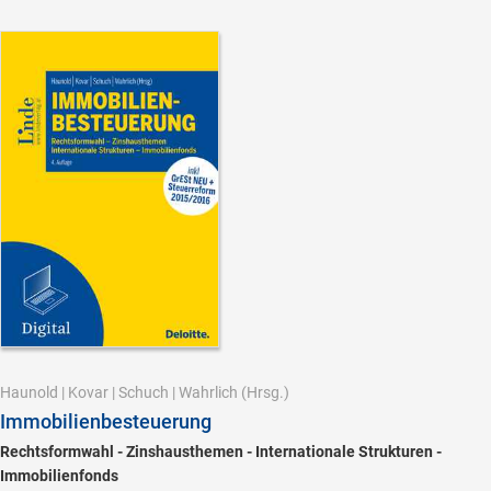
Haunold
|
Kovar
|
Schuch
|
Wahrlich
(Hrsg.)
Immobilienbesteuerung
Rechtsformwahl - Zinshausthemen - Internationale Strukturen -
Immobilienfonds