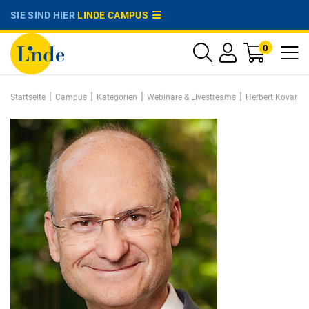
SIE SIND HIER
LINDE CAMPUS
0
|
|
|
|
Startseite
Campus
Kategorien
Webinare & Livestreams
Herbert Kovar