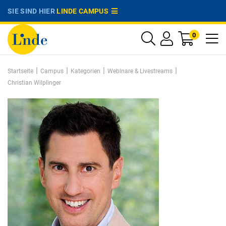
SIE SIND HIER
LINDE CAMPUS
0
|
|
|
|
Startseite
Campus
Kategorien
Webinare & Livestreams
Christian Wilplinger