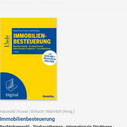
Haunold
|
Kovar
|
Schuch
|
Wahrlich
(Hrsg.)
Immobilienbesteuerung
Rechtsformwahl - Zinshausthemen - Internationale Strukturen -