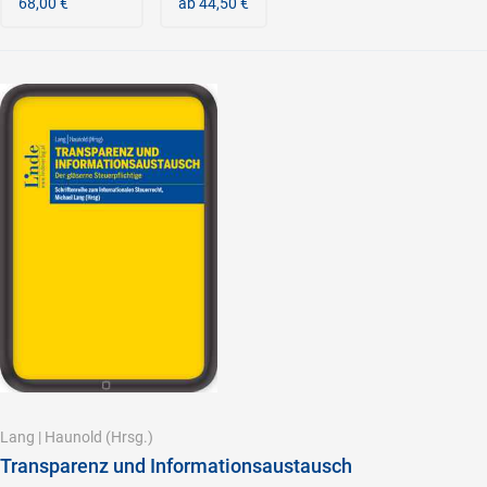
68,00 €
ab 44,50 €
Lang
|
Haunold
(Hrsg.)
Transparenz und Informationsaustausch