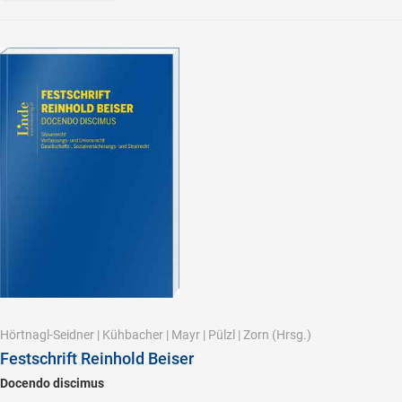
Hörtnagl-Seidner
|
Kühbacher
|
Mayr
|
Pülzl
|
Zorn
(Hrsg.)
Festschrift Reinhold Beiser
Docendo discimus