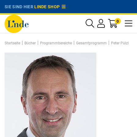
SIE SIND HIER
LINDE SHOP
0
|
|
|
|
Startseite
Bücher
Programmbereiche
Gesamtprogramm
Peter Pülzl