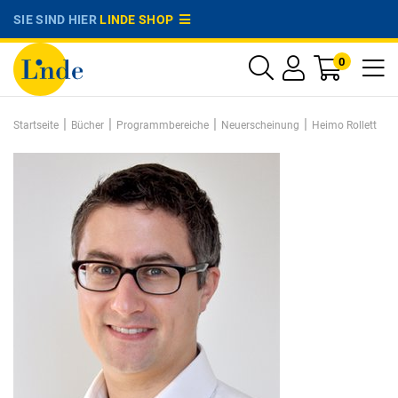
SIE SIND HIER
LINDE SHOP
0
|
|
|
|
Startseite
Bücher
Programmbereiche
Neuerscheinung
Heimo Rollett