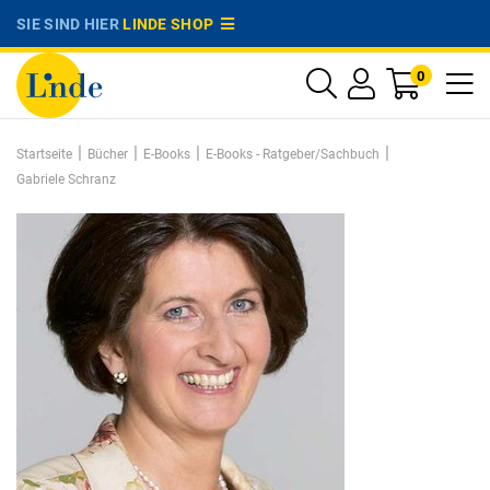
SIE SIND HIER
LINDE SHOP
0
|
|
|
|
Startseite
Bücher
E-Books
E-Books - Ratgeber/Sachbuch
Gabriele Schranz