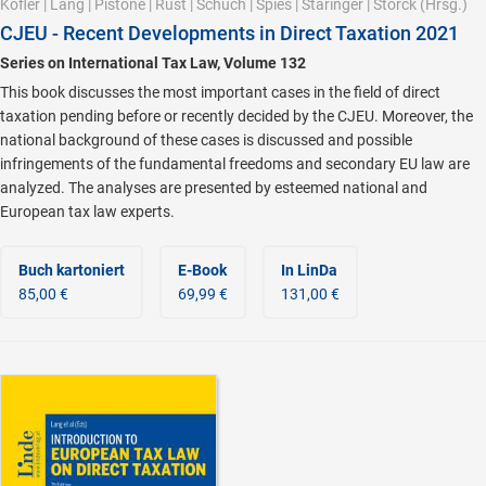
Kofler
|
Lang
|
Pistone
|
Rust
|
Schuch
|
Spies
|
Staringer
|
Storck
(Hrsg.)
CJEU - Recent Developments in Direct Taxation 2021
Series on International Tax Law, Volume 132
This book discusses the most important cases in the field of direct
taxation pending before or recently decided by the CJEU. Moreover, the
national background of these cases is discussed and possible
infringements of the fundamental freedoms and secondary EU law are
analyzed. The analyses are presented by esteemed national and
European tax law experts.
Buch kartoniert
E-Book
In LinDa
85,00 €
69,99 €
131,00 €