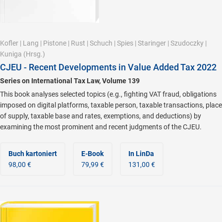
Kofler
|
Lang
|
Pistone
|
Rust
|
Schuch
|
Spies
|
Staringer
|
Szudoczky
|
Kuniga
(Hrsg.)
CJEU - Recent Developments in Value Added Tax 2022
Series on International Tax Law, Volume 139
This book analyses selected topics (e.g., fighting VAT fraud, obligations
imposed on digital platforms, taxable person, taxable transactions, place
of supply, taxable base and rates, exemptions, and deductions) by
examining the most prominent and recent judgments of the CJEU.
Buch kartoniert
E-Book
In LinDa
98,00 €
79,99 €
131,00 €