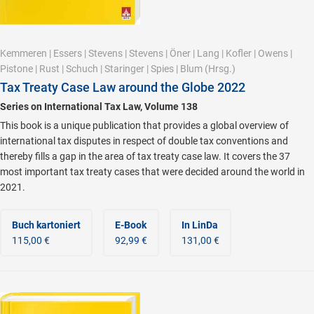
Kemmeren
|
Essers
|
Stevens
|
Stevens
|
Öner
|
Lang
|
Kofler
|
Owens
|
Pistone
|
Rust
|
Schuch
|
Staringer
|
Spies
|
Blum
(Hrsg.)
Tax Treaty Case Law around the Globe 2022
Series on International Tax Law, Volume 138
This book is a unique publication that provides a global overview of
international tax disputes in respect of double tax conventions and
thereby fills a gap in the area of tax treaty case law. It covers the 37
most important tax treaty cases that were decided around the world in
2021.
Buch kartoniert
E-Book
In LinDa
115,00 €
92,99 €
131,00 €