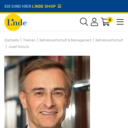
SIE SIND HIER
LINDE SHOP
0
|
|
|
Startseite
Themen
Betriebswirtschaft & Management
Betriebswirtschaft
|
Josef Schuch