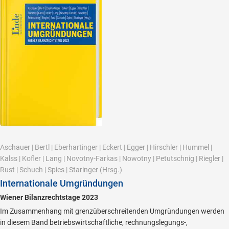
Aschauer
|
Bertl
|
Eberhartinger
|
Eckert
|
Egger
|
Hirschler
|
Hummel
|
Kalss
|
Kofler
|
Lang
|
Novotny-Farkas
|
Nowotny
|
Petutschnig
|
Riegler
|
Rust
|
Schuch
|
Spies
|
Staringer
(Hrsg.)
Internationale Umgründungen
Wiener Bilanzrechtstage 2023
Im Zusammenhang mit grenzüberschreitenden Umgründungen werden
in diesem Band betriebswirtschaftliche, rechnungslegungs-,