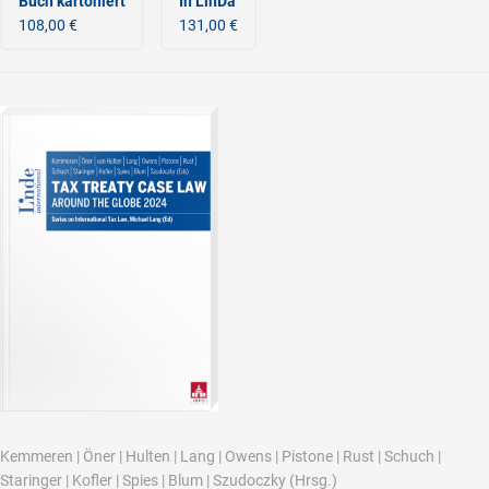
Buch kartoniert
In LinDa
108,00 €
131,00 €
Kemmeren
|
Öner
|
Hulten
|
Lang
|
Owens
|
Pistone
|
Rust
|
Schuch
|
Staringer
|
Kofler
|
Spies
|
Blum
|
Szudoczky
(Hrsg.)