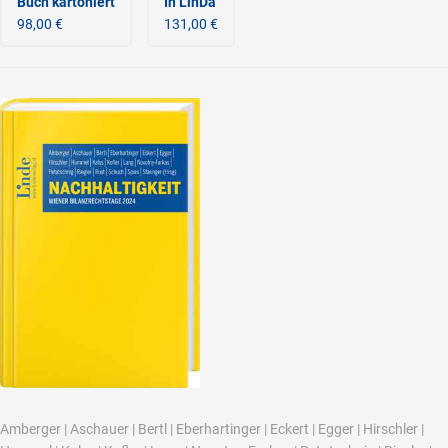
Buch kartoniert
In LinDa
98,00 €
131,00 €
Amberger
|
Aschauer
|
Bertl
|
Eberhartinger
|
Eckert
|
Egger
|
Hirschler
|