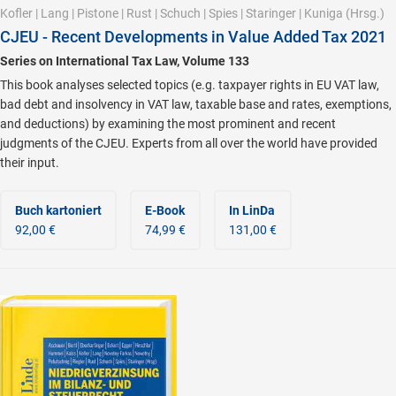
Kofler
|
Lang
|
Pistone
|
Rust
|
Schuch
|
Spies
|
Staringer
|
Kuniga
(Hrsg.)
CJEU - Recent Developments in Value Added Tax 2021
Series on International Tax Law, Volume 133
This book analyses selected topics (e.g. taxpayer rights in EU VAT law,
bad debt and insolvency in VAT law, taxable base and rates, exemptions,
and deductions) by examining the most prominent and recent
judgments of the CJEU. Experts from all over the world have provided
their input.
Buch kartoniert
E-Book
In LinDa
92,00 €
74,99 €
131,00 €