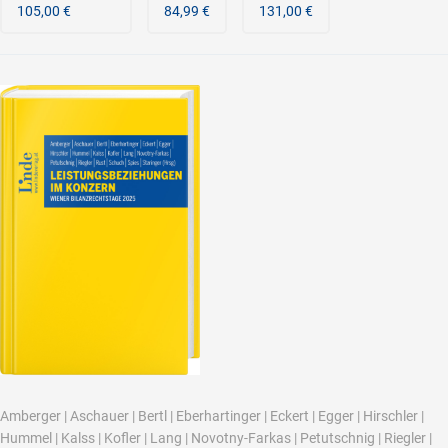
105,00 €
84,99 €
131,00 €
Amberger
|
Aschauer
|
Bertl
|
Eberhartinger
|
Eckert
|
Egger
|
Hirschler
|
Hummel
|
Kalss
|
Kofler
|
Lang
|
Novotny-Farkas
|
Petutschnig
|
Riegler
|