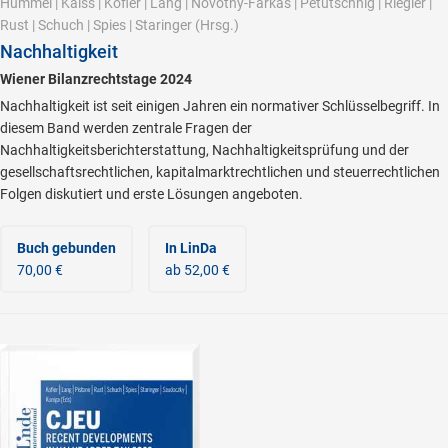
Hummel
|
Kalss
|
Kofler
|
Lang
|
Novotny-Farkas
|
Petutschnig
|
Riegler
|
Rust
|
Schuch
|
Spies
|
Staringer
(Hrsg.)
Nachhaltigkeit
Wiener Bilanzrechtstage 2024
Nachhaltigkeit ist seit einigen Jahren ein normativer Schlüsselbegriff. In
diesem Band werden zentrale Fragen der
Nachhaltigkeitsberichterstattung, Nachhaltigkeitsprüfung und der
gesellschaftsrechtlichen, kapitalmarktrechtlichen und steuerrechtlichen
Folgen diskutiert und erste Lösungen angeboten.
Buch gebunden
In LinDa
70,00 €
ab 52,00 €