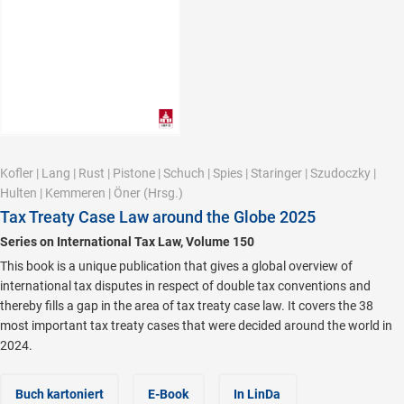
Kofler
|
Lang
|
Rust
|
Pistone
|
Schuch
|
Spies
|
Staringer
|
Szudoczky
|
Hulten
|
Kemmeren
|
Öner
(Hrsg.)
Tax Treaty Case Law around the Globe 2025
Series on International Tax Law, Volume 150
This book is a unique publication that gives a global overview of
international tax disputes in respect of double tax conventions and
thereby fills a gap in the area of tax treaty case law. It covers the 38
most important tax treaty cases that were decided around the world in
2024.
Buch kartoniert
E-Book
In LinDa