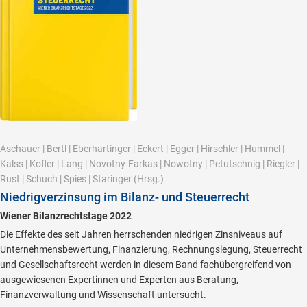
Aschauer
|
Bertl
|
Eberhartinger
|
Eckert
|
Egger
|
Hirschler
|
Hummel
|
Kalss
|
Kofler
|
Lang
|
Novotny-Farkas
|
Nowotny
|
Petutschnig
|
Riegler
|
Rust
|
Schuch
|
Spies
|
Staringer
(Hrsg.)
Niedrigverzinsung im Bilanz- und Steuerrecht
Wiener Bilanzrechtstage 2022
Die Effekte des seit Jahren herrschenden niedrigen Zinsniveaus auf
Unternehmensbewertung, Finanzierung, Rechnungslegung, Steuerrecht
und Gesellschaftsrecht werden in diesem Band fachübergreifend von
ausgewiesenen Expertinnen und Experten aus Beratung,
Finanzverwaltung und Wissenschaft untersucht.