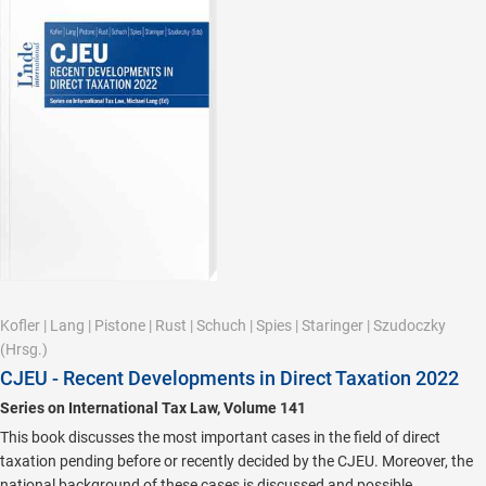
Kofler
|
Lang
|
Pistone
|
Rust
|
Schuch
|
Spies
|
Staringer
|
Szudoczky
(Hrsg.)
CJEU - Recent Developments in Direct Taxation 2022
Series on International Tax Law, Volume 141
This book discusses the most important cases in the field of direct
taxation pending before or recently decided by the CJEU. Moreover, the
national background of these cases is discussed and possible