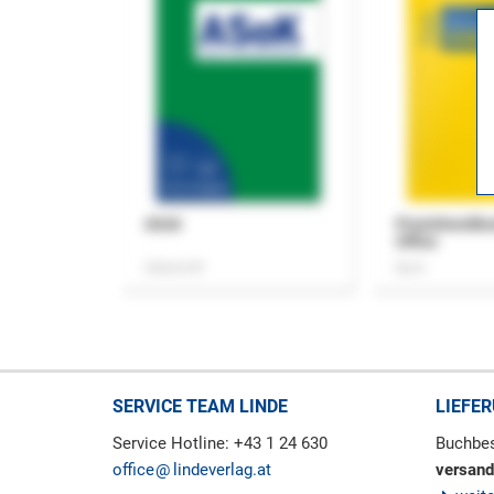
ASok
Praxishandb
Office
Zeitschrift
Buch
SERVICE TEAM LINDE
LIEFE
Service Hotline: +43 1 24 630
Buchbes
office
lindeverlag.at
versand