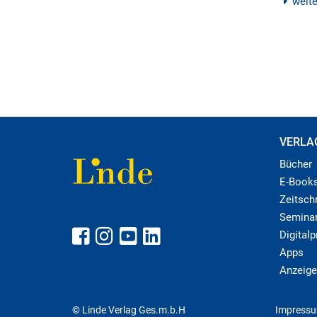
weit
VERLA
Bücher
E-Book
Zeitschr
Semina
Digital
Apps
Anzeige
© Linde Verlag Ges.m.b.H
Impress