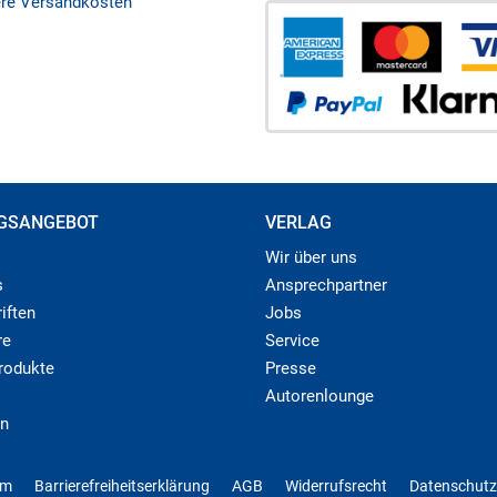
ere Versandkosten
GSANGEBOT
VERLAG
Wir über uns
s
Ansprechpartner
iften
Jobs
re
Service
produkte
Presse
Autorenlounge
n
um
Barrierefreiheitserklärung
AGB
Widerrufsrecht
Datenschutz