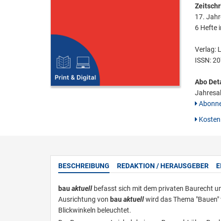
Zeitschri
17. Jah
6 Hefte i
Verlag: 
ISSN:
20
Abo Deta
Jahresab
Abonne
Kostenl
BESCHREIBUNG
REDAKTION / HERAUSGEBER
E
bau
aktuell
befasst sich mit dem privaten Baurecht un
Ausrichtung von
bau
aktuell
wird das Thema "Bauen" 
Blickwinkeln beleuchtet.