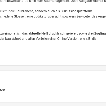
betriebswirtschaft bis hin zum Baumanagement. Jede Ausgabe widmet s
uelle für die Baubranche, sondern auch als Diskussionsplattform.
chiedene Glossen, eine Judikaturübersicht sowie ein Serviceteil das Ang
n zweimonatlich das
aktuelle Heft
druckfrisch geliefert sowie
drei Zugäng
 der bau
aktuell
und allen Vorteilen einer Online-Version, wie z.B. die
fort.