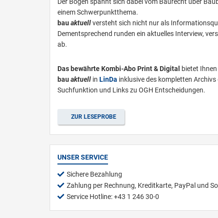
Der Bogen spannt sich dabei vom Baurecht über Bau
einem Schwerpunktthema.
bau
aktuell
versteht sich nicht nur als Informationsq
Dementsprechend runden ein aktuelles Interview, vers
ab.
Das bewährte Kombi-Abo Print & Digital
bietet Ihne
bau
aktuell
in
L
inDa
inklusive des kompletten Archivs
Suchfunktion und Links zu OGH Entscheidungen.
ZUR LESEPROBE
UNSER SERVICE
Sichere Bezahlung
Zahlung per Rechnung, Kreditkarte, PayPal und So
Service Hotline: +43 1 246 30-0