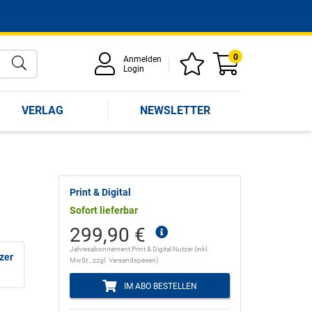
0
Anmelden
Login
VERLAG
NEWSLETTER
Print & Digital
Sofort lieferbar
299,90 €
Jahresabonnement Print & Digital Nutzer (inkl.
tzer
MwSt., zzgl. Versandspesen)
IM ABO BESTELLEN