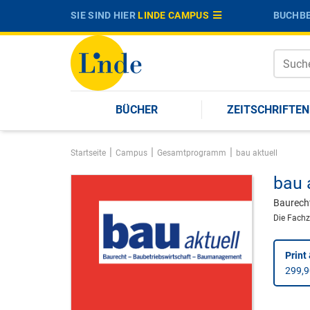
SIE SIND HIER
LINDE CAMPUS
BUCHBE
BÜCHER
ZEITSCHRIFTEN
|
|
|
Startseite
Campus
Gesamtprogramm
bau aktuell
bau 
Baurech
Die Fachz
Print 
299,9