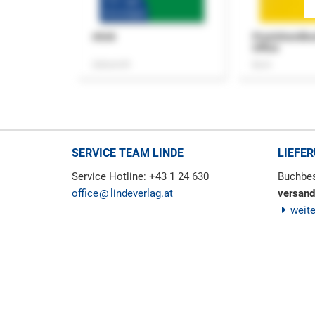
ASok
Praxishandb
Office
Zeitschrift
Buch
SERVICE TEAM LINDE
LIEFE
Service Hotline: +43 1 24 630
Buchbes
office
lindeverlag.at
versand
weit