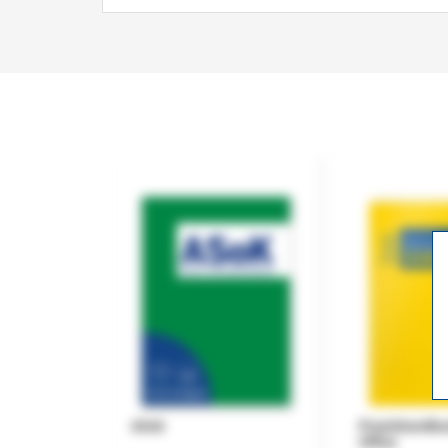
ASok
Praxishandb
Office