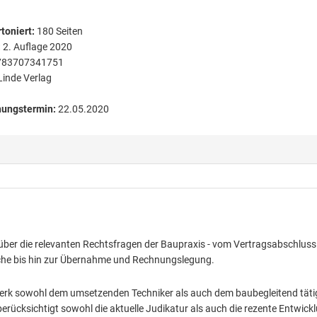
toniert
:
180
Seiten
:
2. Auflage 2020
783707341751
Linde Verlag
nungstermin:
22.05.2020
k über die relevanten Rechtsfragen der Baupraxis - vom Vertragsabschluss
he bis hin zur Übernahme und Rechnungslegung.
 Werk sowohl dem umsetzenden Techniker als auch dem baubegleitend tät
rücksichtigt sowohl die aktuelle Judikatur als auch die rezente Entwick