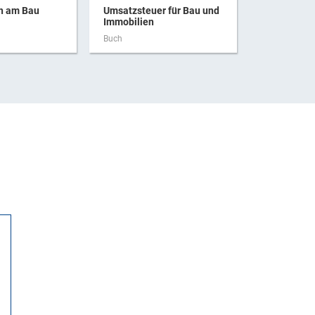
ch am Bau
Umsatzsteuer für Bau und
Haftung be
Immobilien
Buch
Buch