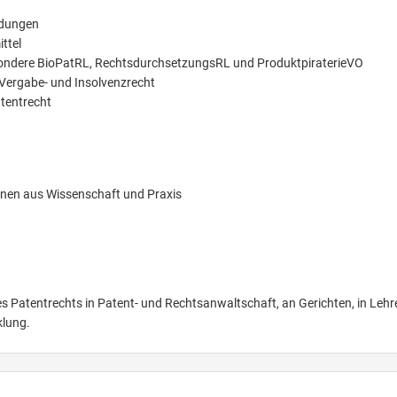
ldungen
ttel
ondere BioPatRL, RechtsdurchsetzungsRL und ProduktpiraterieVO
, Vergabe- und Insolvenzrecht
tentrecht
nnen aus Wissenschaft und Praxis
es Patentrechts in Patent- und Rechtsanwaltschaft, an Gerichten, in Lehr
klung.