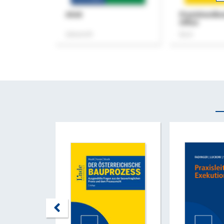
ASok
Praxishandb
Office
Zeitschrift
Buch