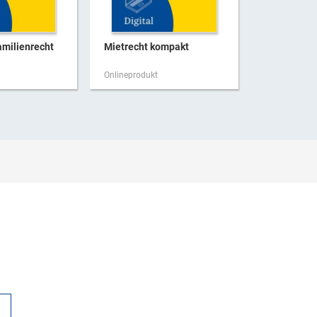
milienrecht
Mietrecht kompakt
KMG | Kapi
Onlineprodukt
Onlineproduk