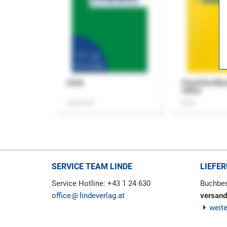
ASok
Praxishandb
Office
Zeitschrift
Buch
SERVICE TEAM LINDE
LIEFE
Service Hotline: +43 1 24 630
Buchbes
office
lindeverlag.at
versand
weit